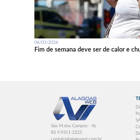
06/03/2026
Fim de semana deve ser de calor e ch
T
Di
Po
S
São M.dos Campos - AL
Co
82 9.9311-2225
De
contato@alagoasnt.com.br