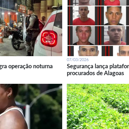
07/03/2026
gra operação noturna
Segurança lança platafor
procurados de Alagoas