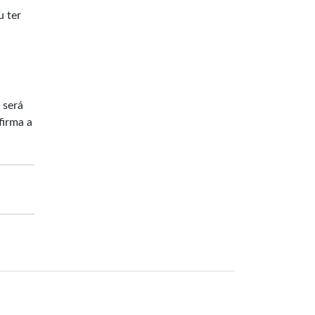
u ter
 será
firma a