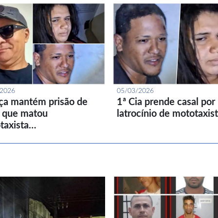
/2026
05/03/2026
iça mantém prisão de
1ª Cia prende casal por
l que matou
latrocínio de mototaxis
taxista…