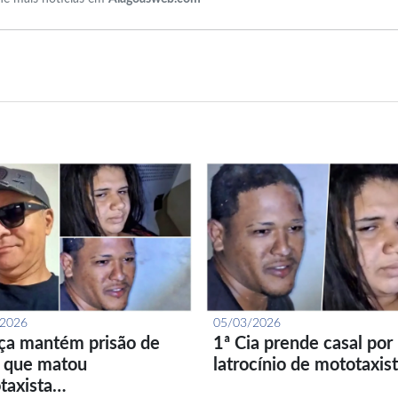
/2026
05/03/2026
iça mantém prisão de
1ª Cia prende casal por
l que matou
latrocínio de mototaxis
taxista…