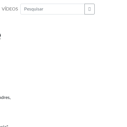
VÍDEOS
Buscar
e
ndres,