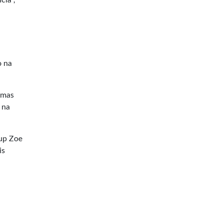
cia",
o na
gumas
 na
tup Zoe
is