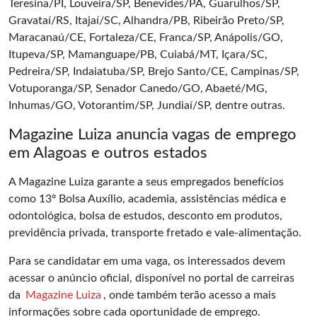
Teresina/PI, Louveira/SP, Benevides/PA, Guarulhos/SP,
Gravataí/RS, Itajaí/SC, Alhandra/PB, Ribeirão Preto/SP,
Maracanaú/CE, Fortaleza/CE, Franca/SP, Anápolis/GO,
Itupeva/SP, Mamanguape/PB, Cuiabá/MT, Içara/SC,
Pedreira/SP, Indaiatuba/SP, Brejo Santo/CE, Campinas/SP,
Votuporanga/SP, Senador Canedo/GO, Abaeté/MG,
Inhumas/GO, Votorantim/SP, Jundiaí/SP, dentre outras.
Magazine Luiza anuncia vagas de emprego
em Alagoas e outros estados
A Magazine Luiza garante a seus empregados benefícios
como 13º Bolsa Auxílio, academia, assistências médica e
odontológica, bolsa de estudos, desconto em produtos,
previdência privada, transporte fretado e vale-alimentação.
Para se candidatar em uma vaga, os interessados devem
acessar o anúncio oficial, disponível no portal de carreiras
da
Magazine Luiza
, onde também terão acesso a mais
informações sobre cada oportunidade de emprego.