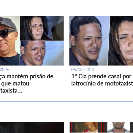
/2026
05/03/2026
iça mantém prisão de
1ª Cia prende casal por
l que matou
latrocínio de mototaxis
taxista…