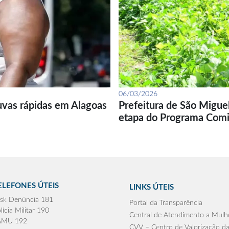
06/03/2026
uvas rápidas em Alagoas
Prefeitura de São Migue
etapa do Programa Com
ELEFONES ÚTEIS
LINKS ÚTEIS
sk Denúncia 181
Portal da Transparência
lícia Militar 190
Central de Atendimento a Mulh
AMU 192
CVV – Centro de Valorização da