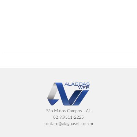
São M.dos Campos - AL
82 9.9311-2225
contato@alagoasnt.com.br