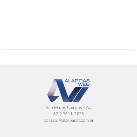
São M.dos Campos - AL
82 9.9311-2225
contato@alagoasnt.com.br