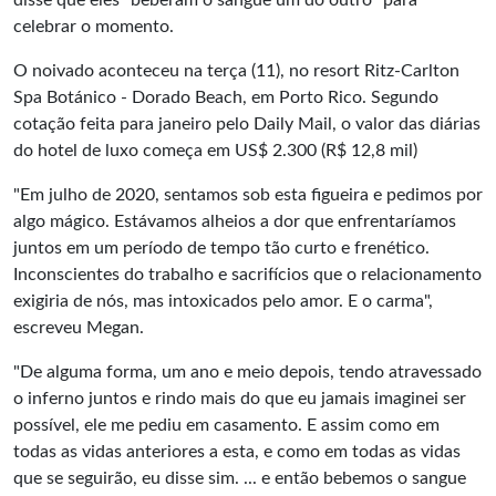
disse que eles "beberam o sangue um do outro" para
celebrar o momento.
O noivado aconteceu na terça (11), no resort Ritz-Carlton
Spa Botánico - Dorado Beach, em Porto Rico. Segundo
cotação feita para janeiro pelo Daily Mail, o valor das diárias
do hotel de luxo começa em US$ 2.300 (R$ 12,8 mil)
"Em julho de 2020, sentamos sob esta figueira e pedimos por
algo mágico. Estávamos alheios a dor que enfrentaríamos
juntos em um período de tempo tão curto e frenético.
Inconscientes do trabalho e sacrifícios que o relacionamento
exigiria de nós, mas intoxicados pelo amor. E o carma",
escreveu Megan.
"De alguma forma, um ano e meio depois, tendo atravessado
o inferno juntos e rindo mais do que eu jamais imaginei ser
possível, ele me pediu em casamento. E assim como em
todas as vidas anteriores a esta, e como em todas as vidas
que se seguirão, eu disse sim. ... e então bebemos o sangue