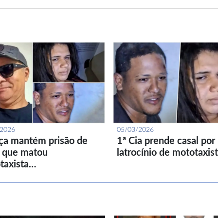
/2026
05/03/2026
iça mantém prisão de
1ª Cia prende casal por
l que matou
latrocínio de mototaxis
taxista…