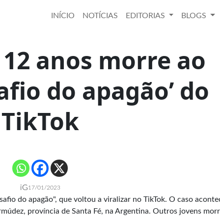
INÍCIO
NOTÍCIAS
EDITORIAS
BLOGS
 12 anos morre ao
afio do apagão’ do
TikTok
iG
17/01/2023
afio do apagão", que voltou a viralizar no TikTok. O caso acont
ermúdez, província de Santa Fé, na Argentina. Outros jovens mor