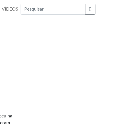
VÍDEOS
Buscar
eceu na
reram