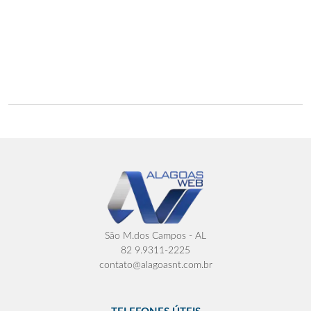
São M.dos Campos - AL
82 9.9311-2225
contato@alagoasnt.com.br