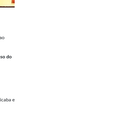
 ao
sso do
icaba e