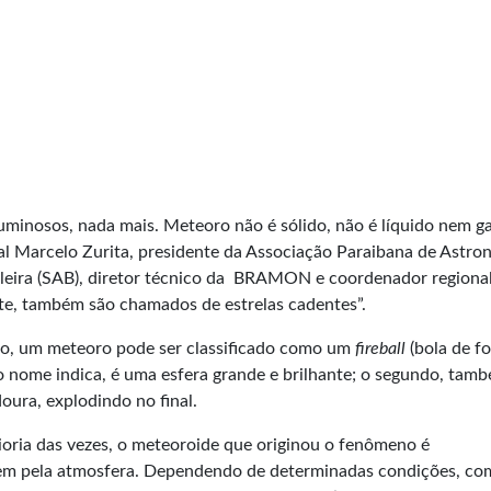
uminosos, nada mais. Meteoro não é sólido, não é líquido nem g
ital Marcelo Zurita, presidente da Associação Paraibana de Astro
leira (SAB), diretor técnico da BRAMON e coordenador regiona
te, também são chamados de estrelas cadentes”.
o, um meteoro pode ser classificado como um
fireball
(bola de f
o nome indica, é uma esfera grande e brilhante; o segundo, tam
oura, explodindo no final.
ioria das vezes, o meteoroide que originou o fenômeno é
em pela atmosfera. Dependendo de determinadas condições, co