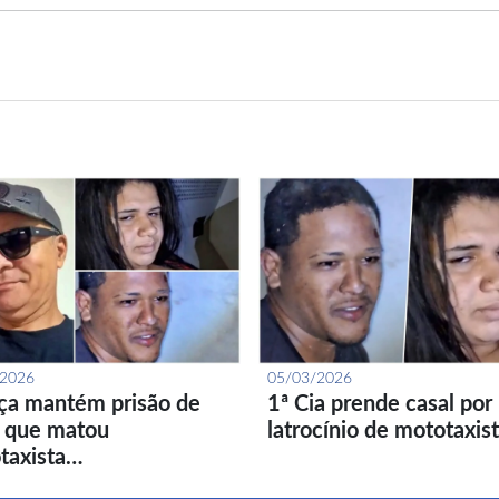
/2026
05/03/2026
iça mantém prisão de
1ª Cia prende casal por
l que matou
latrocínio de mototaxis
taxista…