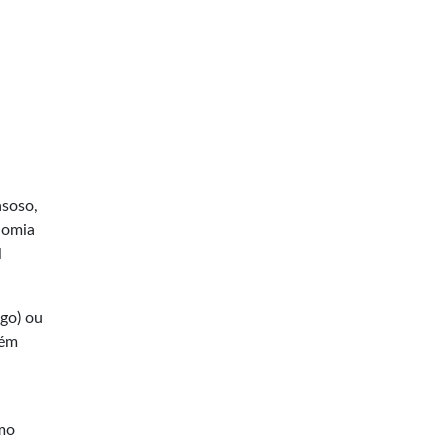
asoso,
nomia
l
ogo) ou
bém
mo