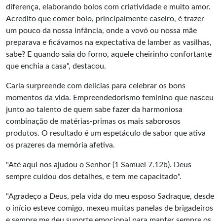
diferença, elaborando bolos com criatividade e muito amor.
Acredito que comer bolo, principalmente caseiro, é trazer
um pouco da nossa infância, onde a vovó ou nossa mãe
preparava e ficávamos na expectativa de lamber as vasilhas,
sabe? E quando saia do forno, aquele cheirinho confortante
que enchia a casa", destacou.
Carla surpreende com delícias para celebrar os bons
momentos da vida. Empreendedorismo feminino que nasceu
junto ao talento de quem sabe fazer da harmoniosa
combinação de matérias-primas os mais saborosos
produtos. O resultado é um espetáculo de sabor que ativa
os prazeres da memória afetiva.
"Até aqui nos ajudou o Senhor (1 Samuel 7.12b). Deus
sempre cuidou dos detalhes, e tem me capacitado".
"Agradeço a Deus, pela vida do meu esposo Sadraque, desde
o início esteve comigo, mexeu muitas panelas de brigadeiros
e sempre me deu suporte emocional para manter sempre os