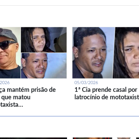
/2026
05/03/2026
iça mantém prisão de
1ª Cia prende casal por
l que matou
latrocínio de mototaxis
taxista…