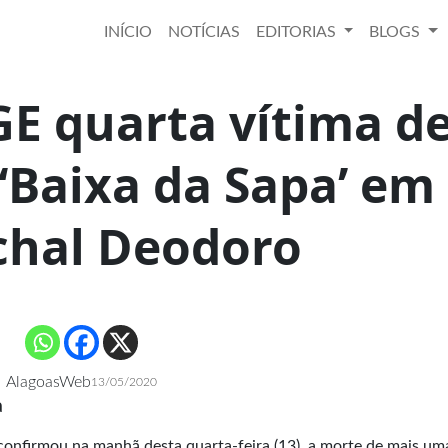
INÍCIO
NOTÍCIAS
EDITORIAS
BLOGS
E quarta vítima d
‘Baixa da Sapa’ em
hal Deodoro
AlagoasWeb
13/05/2020
a
confirmou na manhã desta quarta-feira (13), a morte de mais um