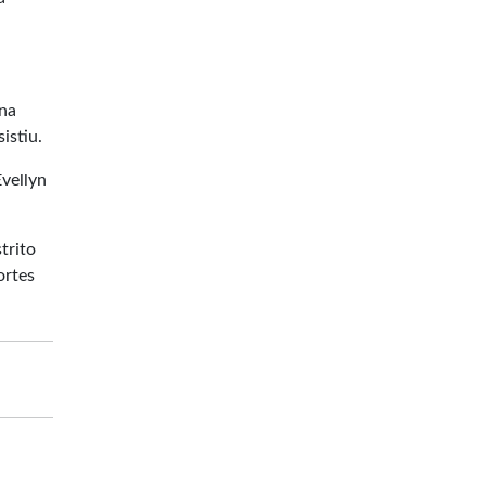
 na
istiu.
Evellyn
trito
ortes