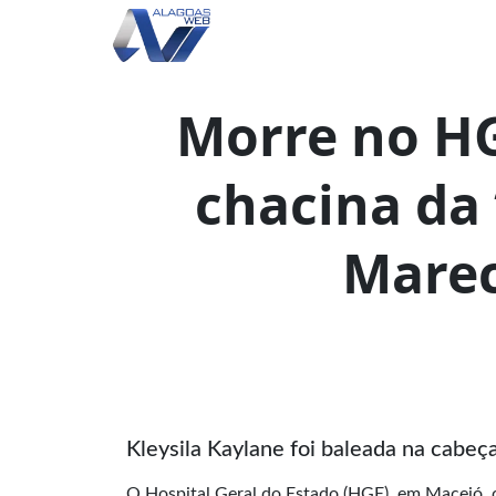
Morre no HG
chacina da 
Marec
Kleysila Kaylane foi baleada na cabeç
O Hospital Geral do Estado (HGE), em Maceió, 