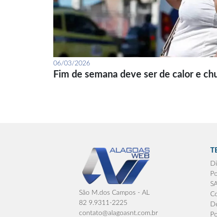
06/03/2026
Fim de semana deve ser de calor e ch
T
Di
Po
S
São M.dos Campos - AL
Co
82 9.9311-2225
De
contato@alagoasnt.com.br
Po