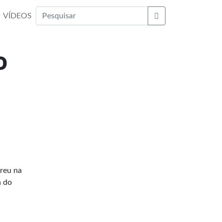
VÍDEOS
Buscar
o
reu na
a do