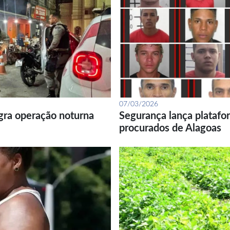
07/03/2026
gra operação noturna
Segurança lança platafor
procurados de Alagoas