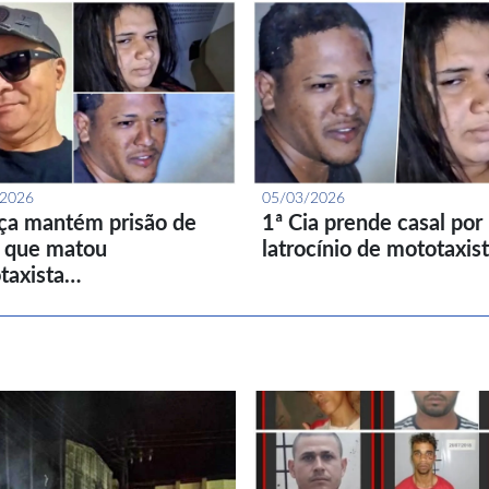
/2026
05/03/2026
iça mantém prisão de
1ª Cia prende casal por
l que matou
latrocínio de mototaxis
taxista…