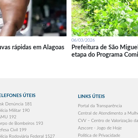
06/03/2026
uvas rápidas em Alagoas
Prefeitura de São Migue
etapa do Programa Com
ELEFONES ÚTEIS
LINKS ÚTEIS
sk Denúncia 181
Portal da Transparência
lícia Militar 190
Central de Atendimento a Mulh
AMU 192
CVV – Centro de Valorização da
rpo de Bombeiros 193
Azscore - Jogo de Hoje
fesa Civil 199
Política de Privacidade
lícia Rodoviária Federal 1527