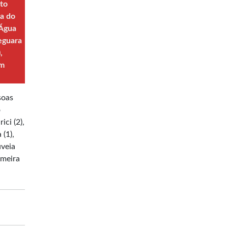
rto
na do
’Água
teguara
,
am
soas
o
ci (2),
 (1),
uveia
lmeira