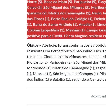
Norte (5), Boca da Mata (5), Paripueira (5), Pi
Calvo (2), São Miguel dos Milagres (2), Maribond
Ipanema (2), Matriz do Camaragibe (2), Paulo Jac
das Flores (1), Porto Real do Colégio (1), Delmir
(1), Barra de Santo Antônio (1), Anadia (1), Limo
Colônia Leopoldina (1), Messias (1), Campo Gra
positivo para a Covid-19 em Alagoas residem e
Óbitos
– Até hoje, foram confirmados 89 óbitos
residentes em Pernambuco e São Paulo. Dos 87 
feminino. Cinquenta seis vítimas residiam em Ma
Rio Largo (2), Paripueira (2), São Miguel dos Mila
Maribondo (1), Matriz do Camaragibe (1), Lagoa
(1), Messias (1), São Miguel dos Campos (1), Pil
dos Índios (1) e Batalha (1), segundo o Centro d
Acompanh