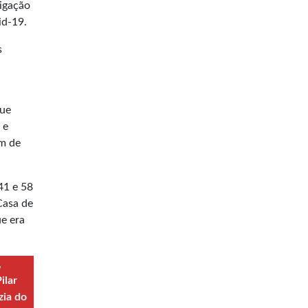
tigação
id-19.
s
que
 e
em de
41 e 58
Casa de
ue era
,
ilar
zia do