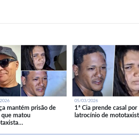
/2026
05/03/2026
iça mantém prisão de
1ª Cia prende casal por
l que matou
latrocínio de mototaxis
taxista…