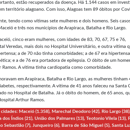
ortanto, estão recuperados da doença. Há 1.144 casos em inves
em território alagoano. Com isso, Alagoas tem 89 óbitos por Cov
nte, tendo como vítimas sete mulheres e dois homens. Seis caso
ceió e três nos municípios de Arapiraca, Batalha e Rio Largo.
eió, cinco eram mulheres, com idades de 83, 70, 67, 75 e 76,
al Veredas, mais dois no Hospital Universitário, e outra vítima 
pertensa; a de 70 não tinha comorbidades; a de 67 era hipertensa
abética; e a de 76 era portadora de epilepsia. O óbito de um hom
r Ramos. A vítima tinha cardiopatia como comorbidade.
moravam em Arapiraca, Batalha e Rio Largo, as mulheres tinham 
iabetes, respectivamente. A vítima de 41 anos faleceu na Santa 
rado no Hospital de Batalha. Já o óbito do homem, de 65 anos, q
Hospital Arthur Ramos.
cidades: Maceió (1.358), Marechal Deodoro (42), Rio Largo (38)
a dos Índios (21), União dos Palmares (13), Teotonio Vilela (13), P
o Sebastião (7), Junqueiro (6), Barra de São Miguel (5), Santa Lu