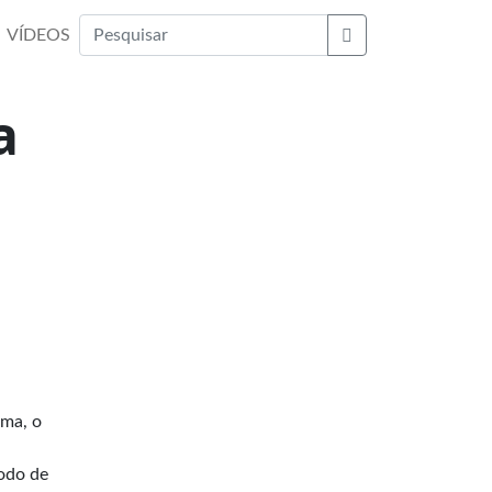
VÍDEOS
Buscar
a
rma, o
íodo de