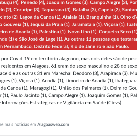
açabuçu (4), Penedo (4), Joaquim Gomes (3), Campo Alegre (3), Po
o (2), Coruripe (3), Taquarana (3), Batalha (3), Capela (2), Santa
into (2), Lagoa da Canoa (1), Atalaia (1), Branquinha (1), Olho d
o Gouveia (1), Jequiá da Praia (1), Jaramataia (1), Viçosa (1), Iba
eiro de Anadia (1), Palestina (1), Novo Lino (1), Coqueiro Seco (1)
nde (1) e São José da Lage (1). As outras 11 pessoas que testar
m Pernambuco, Distrito Federal, Rio de Janeiro e São Paulo.
 por Covid-19 em território alagoano, mas dois deles são de pes
residentes em Alagoas, 61 eram do sexo masculino e 28 do sex
ceió e as outras 31 em Marechal Deodoro (3), Arapiraca (3), Muri
gres (1), Viçosa (1), Anadia (1), Limoeiro de Anadia (1), Ibateguara
 da Canoa (1), Maragogi (1), União dos Palmares (1), Delmiro Go
ar (1), Paulo Jacinto (1), Campo Alegre (1), Joaquim Gomes (1), Pa
e Informações Estratégicas de Vigilância em Saúde (Cievs).
e mais notícias em
Alagoasweb.com