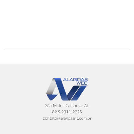
São M.dos Campos - AL
82 9.9311-2225
contato@alagoasnt.com.br