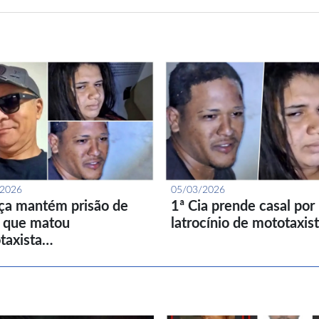
/2026
05/03/2026
iça mantém prisão de
1ª Cia prende casal por
l que matou
latrocínio de mototaxis
taxista…