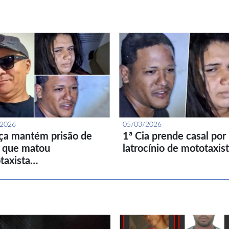
/2026
05/03/2026
iça mantém prisão de
1ª Cia prende casal por
l que matou
latrocínio de mototaxis
taxista…