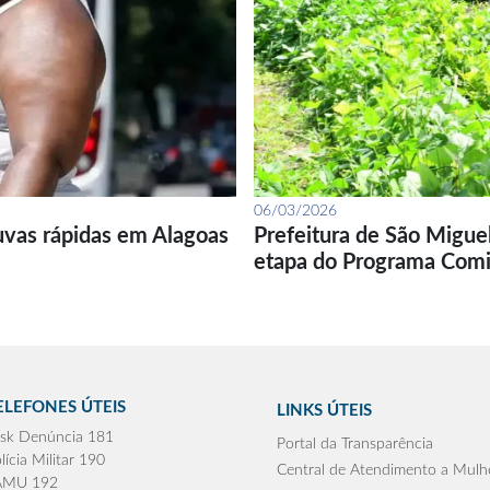
06/03/2026
uvas rápidas em Alagoas
Prefeitura de São Migue
etapa do Programa Com
ELEFONES ÚTEIS
LINKS ÚTEIS
sk Denúncia 181
Portal da Transparência
lícia Militar 190
Central de Atendimento a Mulh
AMU 192