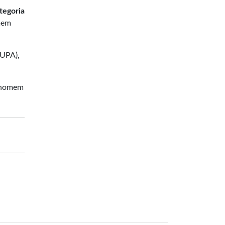
tegoria
mem
(UPA),
o homem