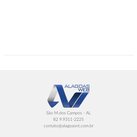
São M.dos Campos - AL
82 9.9311-2225
contato@alagoasnt.com.br