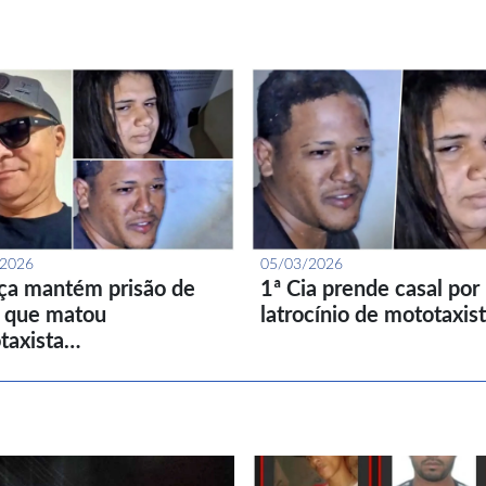
/2026
05/03/2026
iça mantém prisão de
1ª Cia prende casal por
l que matou
latrocínio de mototaxis
taxista…