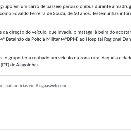
m grupo em um carro de passeio parou o ônibus durante a madru
ica como Edvaldo Ferreira de Souza, de 50 anos. Testemunhas inf
e da direção do veículo, que invadiu o matagal à beira do acost
4º Batalhão da Polícia Militar (4°BPM) ao Hospital Regional Dan
, o grupo teria roubado um veículo na zona rural daquela cidad
l (DT) de Alagoinhas.
e mais notícias em
Alagoasweb.com