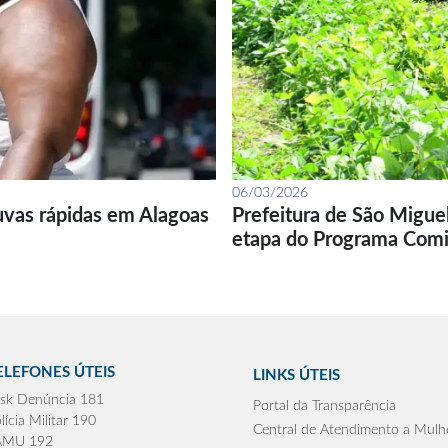
06/03/2026
uvas rápidas em Alagoas
Prefeitura de São Migue
etapa do Programa Com
ELEFONES ÚTEIS
LINKS ÚTEIS
sk Denúncia 181
Portal da Transparência
lícia Militar 190
Central de Atendimento a Mulh
AMU 192