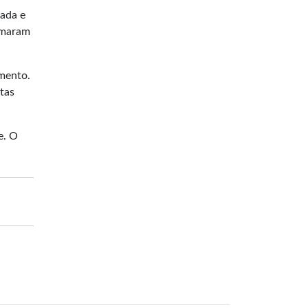
gada e
ormaram
amento.
tas
e. O