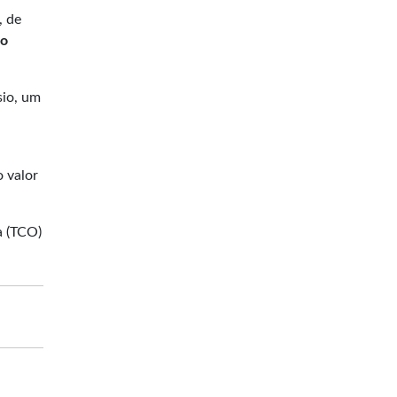
, de
do
sio, um
 valor
a (TCO)