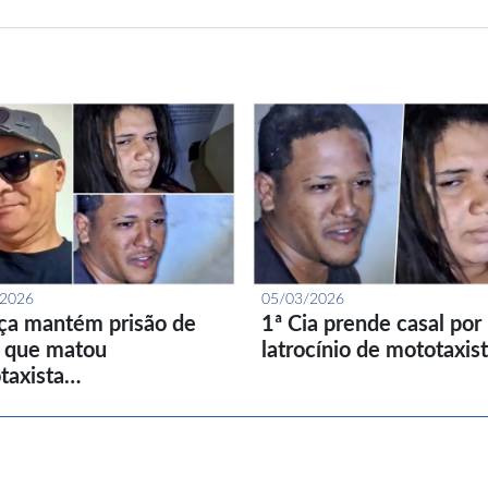
/2026
05/03/2026
iça mantém prisão de
1ª Cia prende casal por
l que matou
latrocínio de mototaxis
taxista…