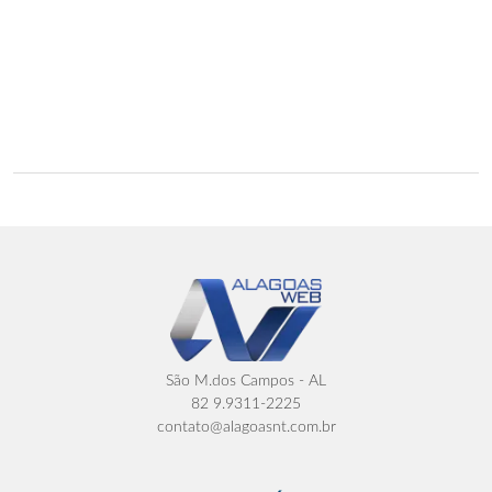
São M.dos Campos - AL
82 9.9311-2225
contato@alagoasnt.com.br