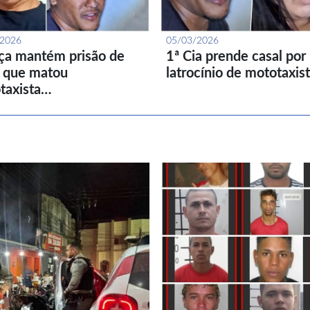
/2026
05/03/2026
iça mantém prisão de
1ª Cia prende casal por
l que matou
latrocínio de mototaxis
taxista…