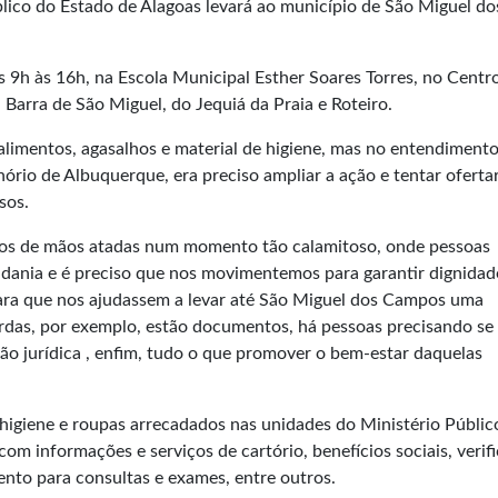
lico do Estado de Alagoas levará ao município de São Miguel do
s 9h às 16h, na Escola Municipal Esther Soares Torres, no Centr
Barra de São Miguel, do Jequiá da Praia e Roteiro.
imentos, agasalhos e material de higiene, mas no entendiment
ório de Albuquerque, era preciso ampliar a ação e tentar ofertar
sos.
rmos de mãos atadas num momento tão calamitoso, onde pessoas
dania e é preciso que nos movimentemos para garantir dignidad
ara que nos ajudassem a levar até São Miguel dos Campos uma
erdas, por exemplo, estão documentos, há pessoas precisando se
ão jurídica , enfim, tudo o que promover o bem-estar daquelas
.
higiene e roupas arrecadados nas unidades do Ministério Público
om informações e serviços de cartório, benefícios sociais, verif
nto para consultas e exames, entre outros.