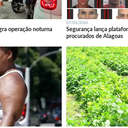
07/03/2026
gra operação noturna
Segurança lança platafor
procurados de Alagoas