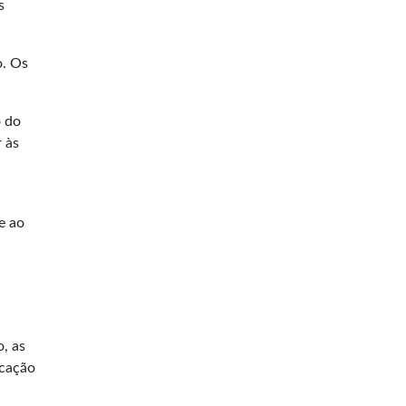
s
o. Os
o do
 às
e ao
, as
icação