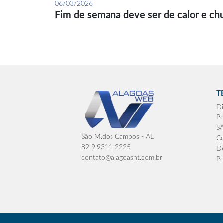
06/03/2026
Fim de semana deve ser de calor e ch
T
Di
Po
S
São M.dos Campos - AL
Co
82 9.9311-2225
De
contato@alagoasnt.com.br
Po