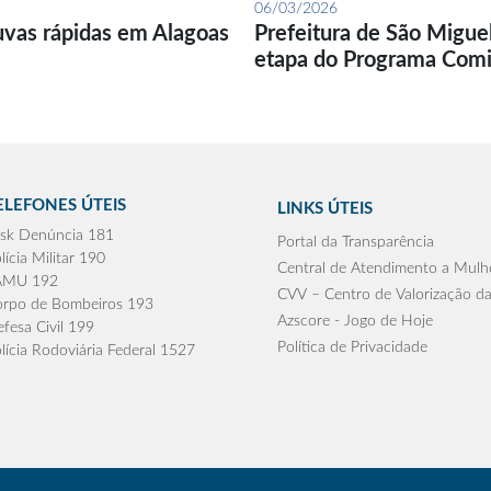
06/03/2026
uvas rápidas em Alagoas
Prefeitura de São Migue
etapa do Programa Com
ELEFONES ÚTEIS
LINKS ÚTEIS
sk Denúncia 181
Portal da Transparência
lícia Militar 190
Central de Atendimento a Mulh
AMU 192
CVV – Centro de Valorização da
rpo de Bombeiros 193
Azscore - Jogo de Hoje
fesa Civil 199
Política de Privacidade
lícia Rodoviária Federal 1527