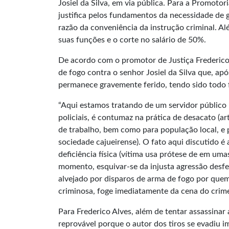
Josiel da Silva, em via pública. Para a Promotor
justifica pelos fundamentos da necessidade de g
razão da conveniência da instrução criminal. 
suas funções e o corte no salário de 50%.
De acordo com o promotor de Justiça Frederico 
de fogo contra o senhor Josiel da Silva que, apó
permanece gravemente ferido, tendo sido todo 
“Aqui estamos tratando de um servidor público 
policiais, é contumaz na prática de desacato (a
de trabalho, bem como para população local, e 
sociedade cajueirense). O fato aqui discutido é
deficiência física (vítima usa prótese de em um
momento, esquivar-se da injusta agressão desfe
alvejado por disparos de arma de fogo por quem,
criminosa, foge imediatamente da cena do crime
Para Frederico Alves, além de tentar assassinar a
reprovável porque o autor dos tiros se evadiu 