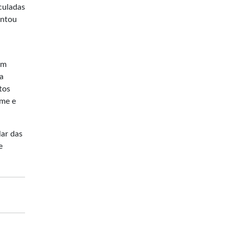
culadas
entou
em
da
tos
ime e
lar das
e