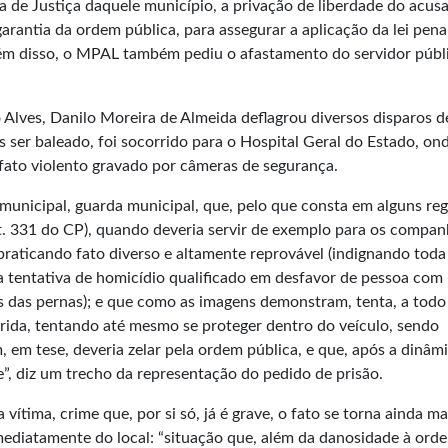
ia de Justiça daquele município, a privação de liberdade do acus
arantia da ordem pública, para assegurar a aplicação da lei pena
Além disso, o MPAL também pediu o afastamento do servidor públ
Alves, Danilo Moreira de Almeida deflagrou diversos disparos 
s ser baleado, foi socorrido para o Hospital Geral do Estado, on
fato violento gravado por câmeras de segurança.
municipal, guarda municipal, que, pelo que consta em alguns reg
rt. 331 do CP), quando deveria servir de exemplo para os compan
praticando fato diverso e altamente reprovável (indignando toda
 a tentativa de homicídio qualificado em desfavor de pessoa com
as das pernas); e que como as imagens demonstram, tenta, a todo
rida, tentando até mesmo se proteger dentro do veículo, sendo
 em tese, deveria zelar pela ordem pública, e que, após a dinâm
”, diz um trecho da representação do pedido de prisão.
 vítima, crime que, por si só, já é grave, o fato se torna ainda ma
imediatamente do local: “situação que, além da danosidade à ord