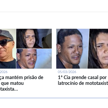
/2026
05/03/2026
iça mantém prisão de
1ª Cia prende casal por
l que matou
latrocínio de mototaxis
taxista…