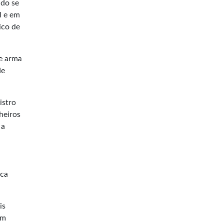
ado se
l e em
ico de
de arma
de
istro
heiros
 a
ica
is
em