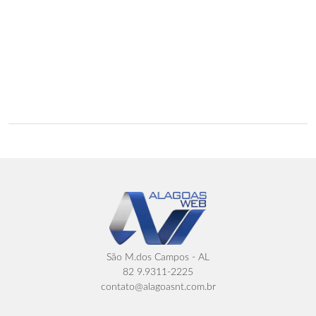
São M.dos Campos - AL
82 9.9311-2225
contato@alagoasnt.com.br