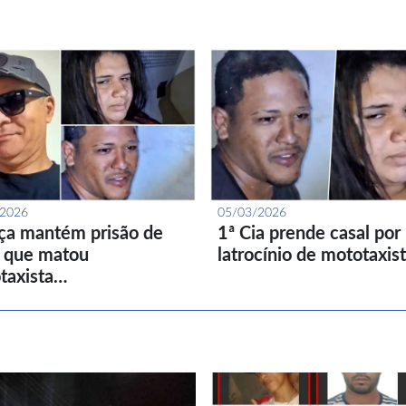
/2026
05/03/2026
iça mantém prisão de
1ª Cia prende casal por
l que matou
latrocínio de mototaxis
taxista…