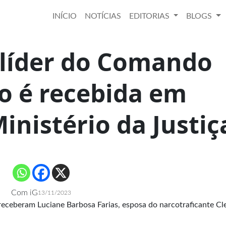
INÍCIO
NOTÍCIAS
EDITORIAS
BLOGS
 líder do Comando
o é recebida em
inistério da Justiç
Com iG
13/11/2023
 receberam Luciane Barbosa Farias, esposa do narcotraficante Cl