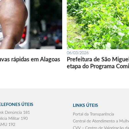
06/03/2026
uvas rápidas em Alagoas
Prefeitura de São Migue
etapa do Programa Com
ELEFONES ÚTEIS
LINKS ÚTEIS
sk Denúncia 181
Portal da Transparência
lícia Militar 190
Central de Atendimento a Mulh
AMU 192
CVV – Centro de Valorização da