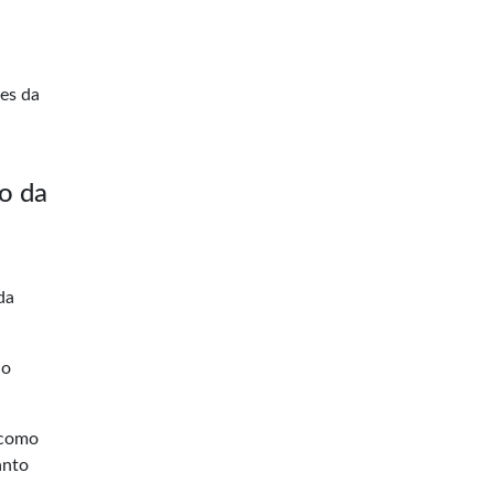
es da
o da
da
lo
 como
anto