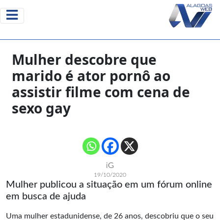
Mulher descobre que
marido é ator pornô ao
assistir filme com cena de
sexo gay
iG
19/10/2020
Mulher publicou a situação em um fórum online
em busca de ajuda
Uma mulher estadunidense, de 26 anos, descobriu que o seu