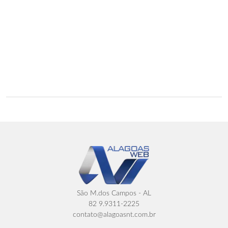
São M.dos Campos - AL
82 9.9311-2225
contato@alagoasnt.com.br