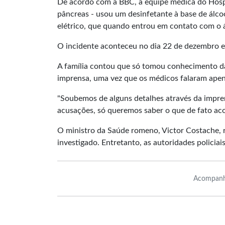
De acordo com a BBC, a equipe médica do Hospi
pâncreas - usou um desinfetante à base de álco
elétrico, que quando entrou em contato com o á
O incidente aconteceu no dia 22 de dezembro 
A família contou que só tomou conhecimento da 
imprensa, uma vez que os médicos falaram apen
"Soubemos de alguns detalhes através da impre
acusações, só queremos saber o que de fato aco
O ministro da Saúde romeno, Victor Costache, r
investigado. Entretanto, as autoridades policia
Acompanh