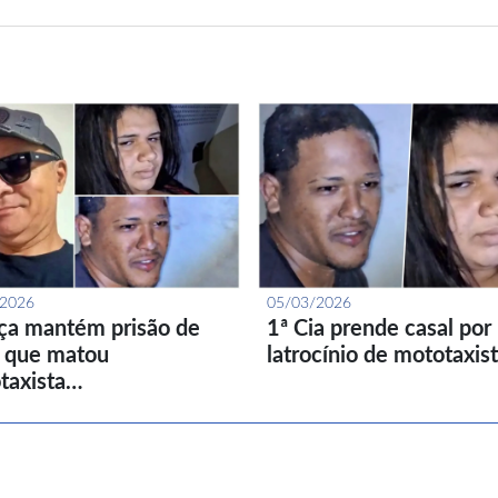
/2026
05/03/2026
iça mantém prisão de
1ª Cia prende casal por
l que matou
latrocínio de mototaxis
taxista…