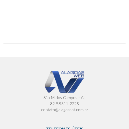
São M.dos Campos - AL
82 9.9311-2225
contato@alagoasnt.com.br