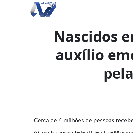
Nascidos e
auxílio em
pela
Cerca de 4 milhões de pessoas receb
A Caixa Econômica Federal libera hoje (8) os sa