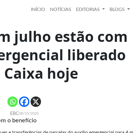
INÍCIO
NOTÍCIAS
EDITORIAS
BLOGS
m julho estão com
ergencial liberado
 Caixa hoje
EBC
08/10/2020
em o benefício
ques e transferências de parcelas do auxílio emergencial para 4 