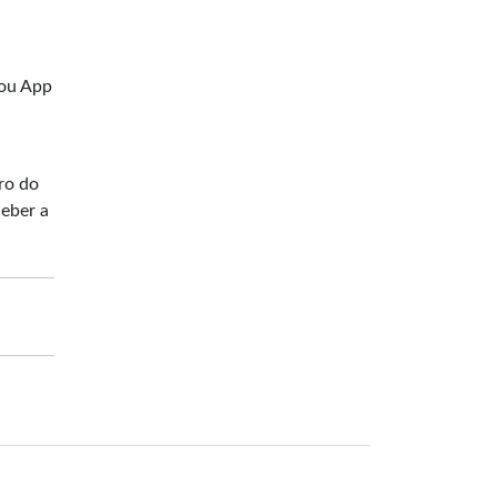
ou App
ro do
ceber a