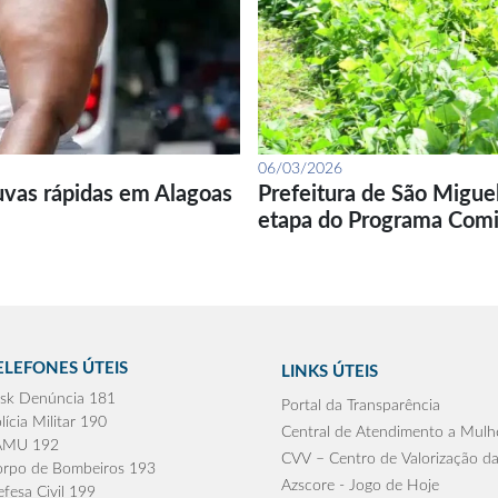
06/03/2026
uvas rápidas em Alagoas
Prefeitura de São Migue
etapa do Programa Com
ELEFONES ÚTEIS
LINKS ÚTEIS
sk Denúncia 181
Portal da Transparência
lícia Militar 190
Central de Atendimento a Mulh
AMU 192
CVV – Centro de Valorização da
rpo de Bombeiros 193
Azscore - Jogo de Hoje
fesa Civil 199