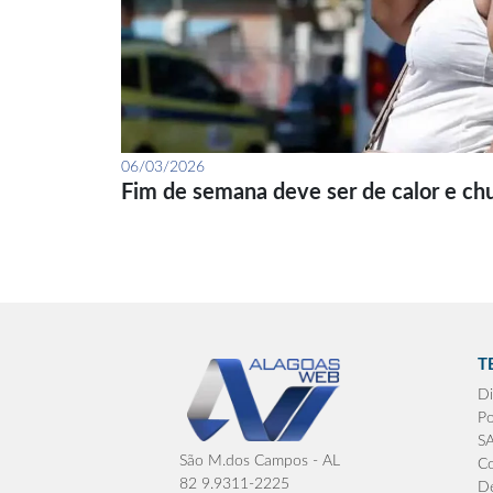
06/03/2026
Fim de semana deve ser de calor e ch
T
Di
Po
S
São M.dos Campos - AL
Co
82 9.9311-2225
De