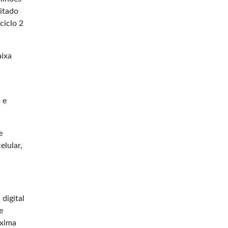
ditado
ciclo 2
aixa
 e
e
elular,
digital
e
óxima