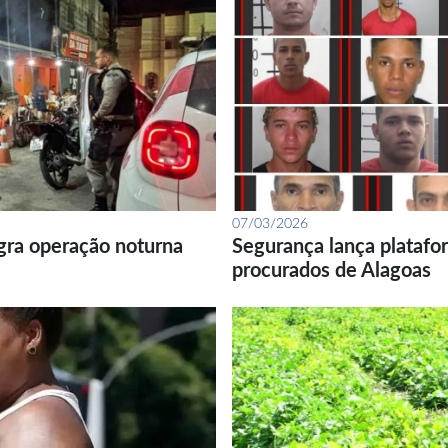
07/03/2026
gra operação noturna
Segurança lança platafor
procurados de Alagoas