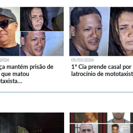
/2026
05/03/2026
iça mantém prisão de
1ª Cia prende casal por
l que matou
latrocínio de mototaxis
taxista…