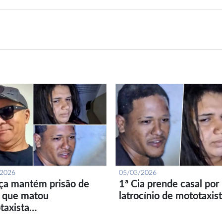
/2026
05/03/2026
iça mantém prisão de
1ª Cia prende casal por
l que matou
latrocínio de mototaxis
taxista…