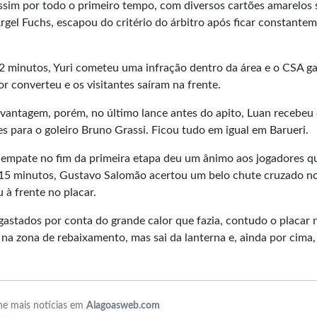
sim por todo o primeiro tempo, com diversos cartões amarelos
rgel Fuchs, escapou do critério do árbitro após ficar constante
42 minutos, Yuri cometeu uma infração dentro da área e o CSA 
r converteu e os visitantes saíram na frente.
esvantagem, porém, no último lance antes do apito, Luan recebeu
para o goleiro Bruno Grassi. Ficou tudo em igual em Barueri.
o empate no fim da primeira etapa deu um ânimo aos jogadores q
s 15 minutos, Gustavo Salomão acertou um belo chute cruzado n
 à frente no placar.
stados por conta do grande calor que fazia, contudo o placar 
 na zona de rebaixamento, mas sai da lanterna e, ainda por cima
e mais notícias em
Alagoasweb.com