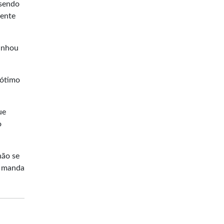
 sendo
mente
ganhou
 ótimo
ue
o
não se
, manda