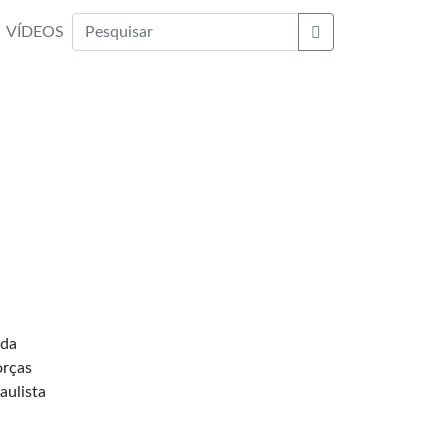
VÍDEOS
Buscar
 da
orças
aulista