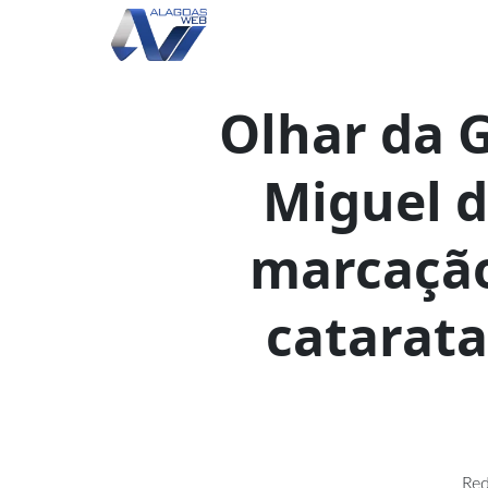
Olhar da 
Miguel 
marcação
catarata
Red