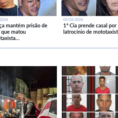
/2026
05/03/2026
iça mantém prisão de
1ª Cia prende casal por
l que matou
latrocínio de mototaxis
taxista…