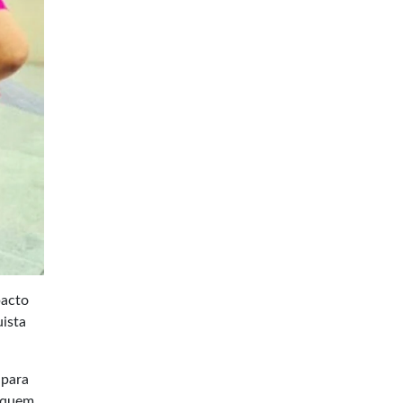
pacto
uista
 para
a quem