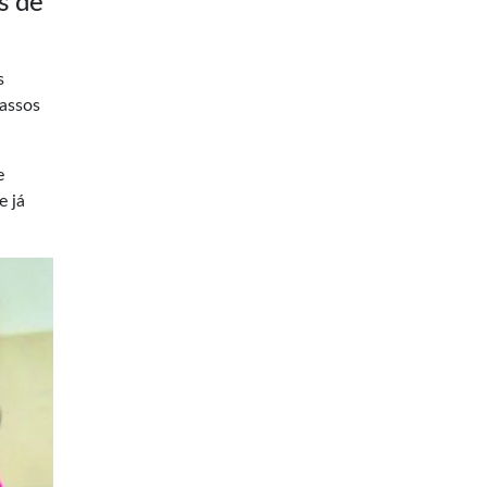
s de
s
passos
e
e já