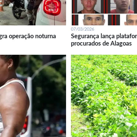
07/03/2026
gra operação noturna
Segurança lança platafor
procurados de Alagoas