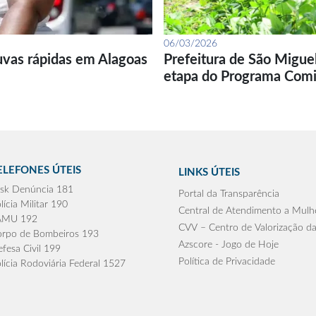
06/03/2026
uvas rápidas em Alagoas
Prefeitura de São Migue
etapa do Programa Com
ELEFONES ÚTEIS
LINKS ÚTEIS
sk Denúncia 181
Portal da Transparência
lícia Militar 190
Central de Atendimento a Mulh
AMU 192
CVV – Centro de Valorização da
rpo de Bombeiros 193
Azscore - Jogo de Hoje
fesa Civil 199
Política de Privacidade
lícia Rodoviária Federal 1527