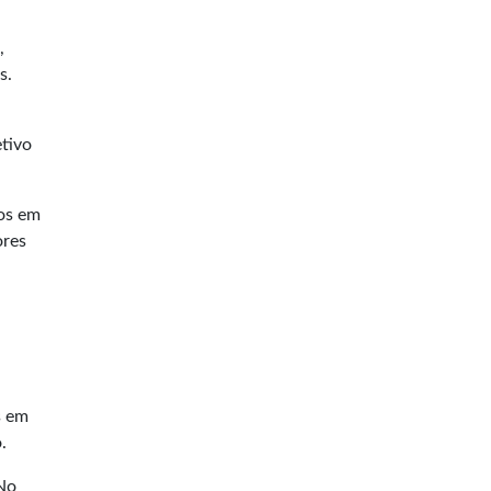
,
s.
tivo
dos em
ores
s em
.
No