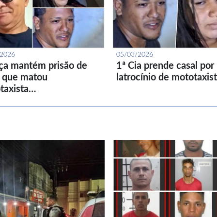
/2026
05/03/2026
iça mantém prisão de
1ª Cia prende casal por
l que matou
latrocínio de mototaxis
taxista…