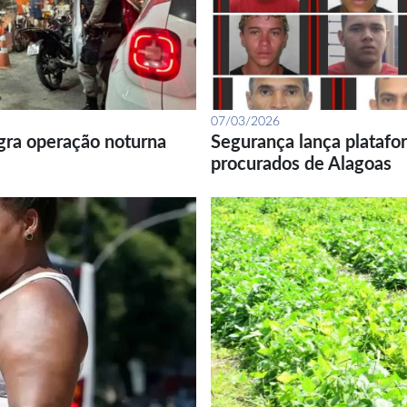
07/03/2026
gra operação noturna
Segurança lança platafor
procurados de Alagoas