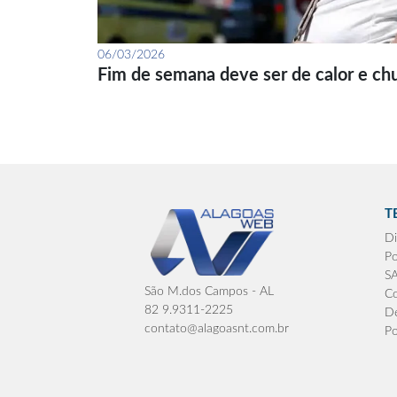
06/03/2026
Fim de semana deve ser de calor e ch
T
Di
Po
S
São M.dos Campos - AL
Co
82 9.9311-2225
De
contato@alagoasnt.com.br
Po