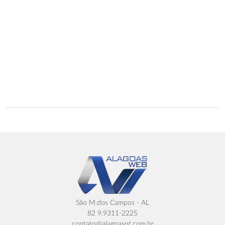
São M.dos Campos - AL
82 9.9311-2225
contato@alagoasnt.com.br