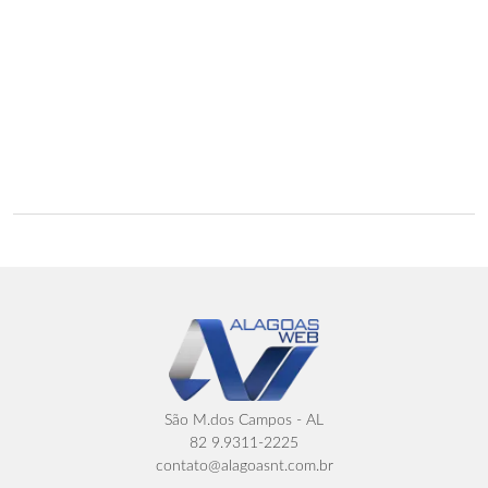
São M.dos Campos - AL
82 9.9311-2225
contato@alagoasnt.com.br