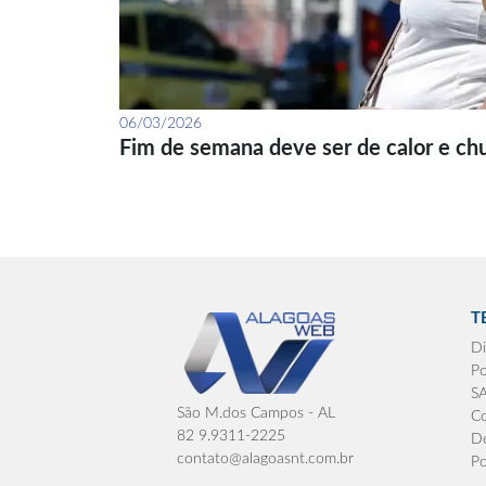
06/03/2026
Fim de semana deve ser de calor e ch
T
Di
Po
S
São M.dos Campos - AL
Co
82 9.9311-2225
De
contato@alagoasnt.com.br
Po