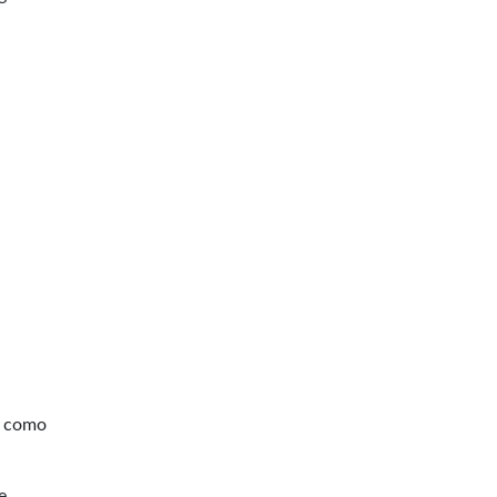
n
m como
e