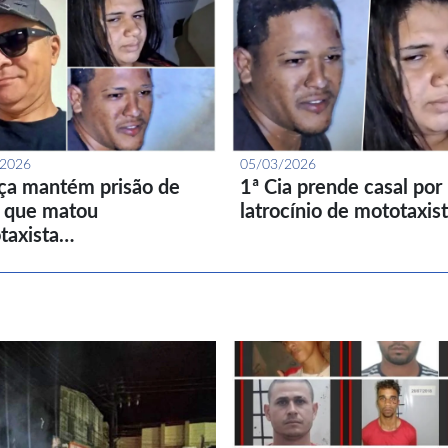
/2026
05/03/2026
iça mantém prisão de
1ª Cia prende casal por
l que matou
latrocínio de mototaxis
taxista…