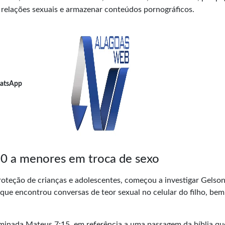
e relações sexuais e armazenar conteúdos pornográficos.
atsApp
50 a menores em troca de sexo
proteção de crianças e adolescentes, começou a investigar Gelso
que encontrou conversas de teor sexual no celular do filho, be
minada Mateus 7:15, em referência a uma passagem da bíblia qu