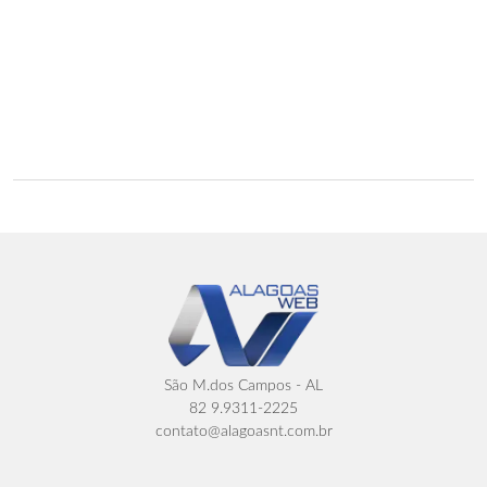
São M.dos Campos - AL
82 9.9311-2225
contato@alagoasnt.com.br