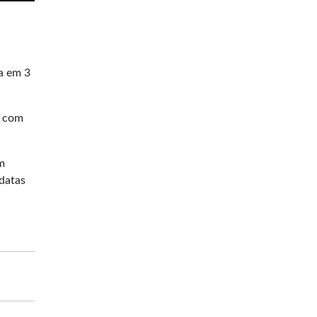
ra em 3
z com
m
 datas