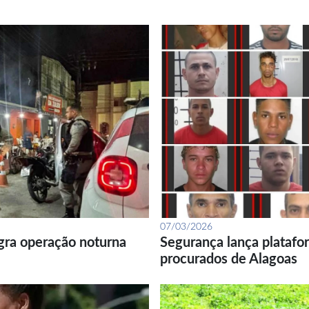
07/03/2026
gra operação noturna
Segurança lança platafor
procurados de Alagoas