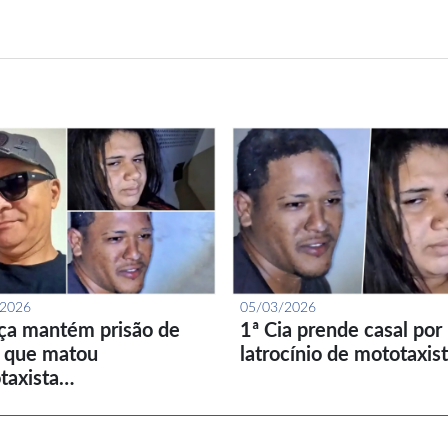
/2026
05/03/2026
iça mantém prisão de
1ª Cia prende casal por
l que matou
latrocínio de mototaxis
taxista…