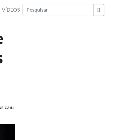
VÍDEOS
Buscar
e
s
os caiu