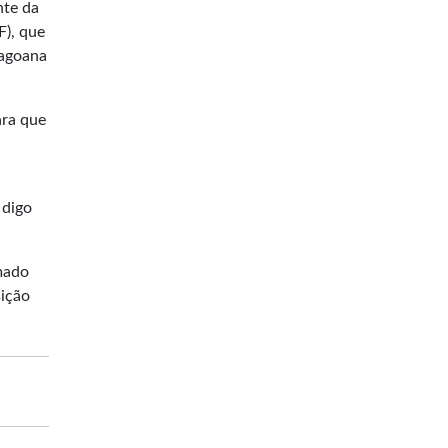
nte da
F), que
lagoana
ara que
 digo
rmado
sição