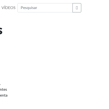
VÍDEOS
Buscar
s
A
antes
senta