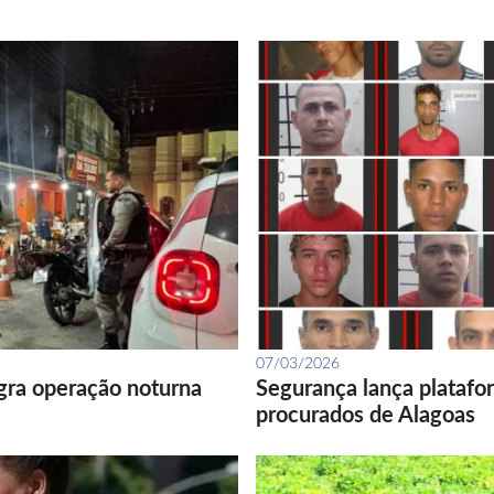
07/03/2026
gra operação noturna
Segurança lança platafor
procurados de Alagoas