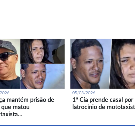
/2026
05/03/2026
iça mantém prisão de
1ª Cia prende casal por
l que matou
latrocínio de mototaxis
taxista…