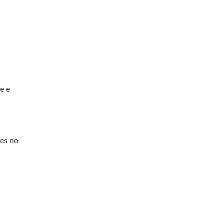
e e
es no