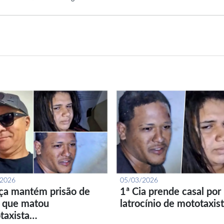
/2026
05/03/2026
iça mantém prisão de
1ª Cia prende casal por
l que matou
latrocínio de mototaxis
taxista…