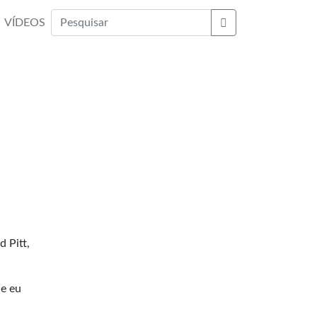
VÍDEOS
Buscar
 Pitt,
ue eu