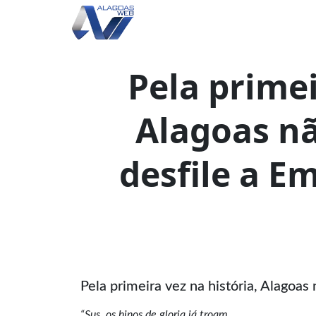
Pela primei
Alagoas n
desfile a E
Pela primeira vez na história, Alagoa
“Sus, os hinos de gloria já troam