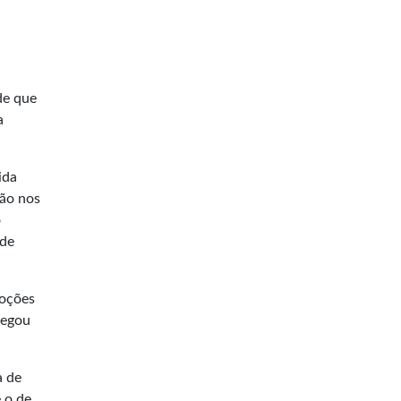
de que
a
ida
não nos
o
 de
moções
hegou
a de
e o de