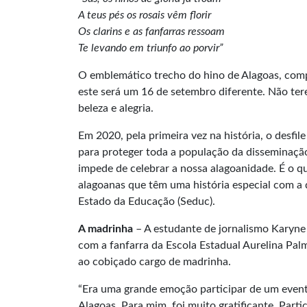
A teus pés os rosais vêm florir
Os clarins e as fanfarras ressoam
Te levando em triunfo ao porvir”
O emblemático trecho do hino de Alagoas, comp
este será um 16 de setembro diferente. Não ter
beleza e alegria.
Em 2020, pela primeira vez na história, o desfi
para proteger toda a população da disseminação 
impede de celebrar a nossa alagoanidade. É o q
alagoanas que têm uma história especial com a 
Estado da Educação (Seduc).
A madrinha
– A estudante de jornalismo Karyne
com a fanfarra da Escola Estadual Aurelina Pal
ao cobiçado cargo de madrinha.
“Era uma grande emoção participar de um even
Alagoas. Para mim, foi muito gratificante. Part