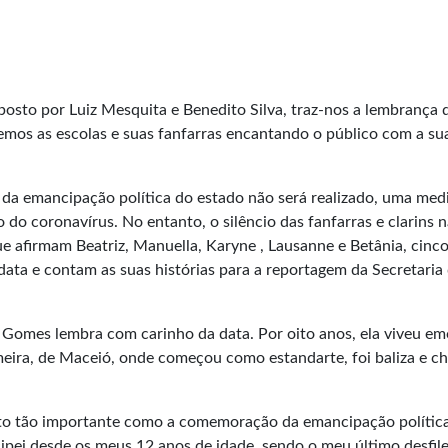
osto por Luiz Mesquita e Benedito Silva, traz-nos a lembrança 
emos as escolas e suas fanfarras encantando o público com a su
le da emancipação política do estado não será realizado, uma med
do coronavírus. No entanto, o silêncio das fanfarras e clarins 
ue afirmam Beatriz, Manuella, Karyne , Lausanne e Betânia, cinc
data e contam as suas histórias para a reportagem da Secretaria
 Gomes lembra com carinho da data. Por oito anos, ela viveu e
meira, de Maceió, onde começou como estandarte, foi baliza e c
to tão importante como a comemoração da emancipação polític
icipei desde os meus 12 anos de idade, sendo o meu último desfil