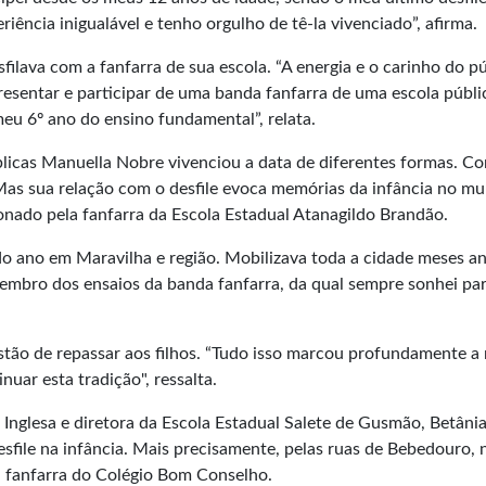
iência inigualável e tenho orgulho de tê-la vivenciado”, afirma.
ilava com a fanfarra de sua escola. “A energia e o carinho do p
esentar e participar de uma banda fanfarra de uma escola públi
eu 6º ano do ensino fundamental”, relata.
úblicas Manuella Nobre vivenciou a data de diferentes formas. C
. Mas sua relação com o desfile evoca memórias da infância no mu
nado pela fanfarra da Escola Estadual Atanagildo Brandão.
o ano em Maravilha e região. Mobilizava toda a cidade meses an
 Lembro dos ensaios da banda fanfarra, da qual sempre sonhei par
estão de repassar aos filhos. “Tudo isso marcou profundamente a
inuar esta tradição", ressalta.
Inglesa e diretora da Escola Estadual Salete de Gusmão, Betânia
file na infância. Mais precisamente, pelas ruas de Bebedouro, 
ca fanfarra do Colégio Bom Conselho.