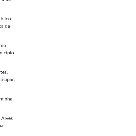
úblico
ca da
omo
nicípio
tes,
ticipar,
 minha
 Alves
na