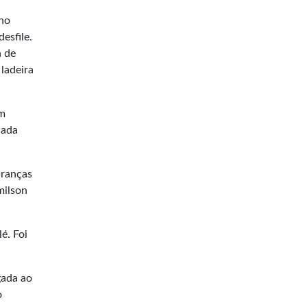
 no
esfile.
a de
ladeira
em
cada
branças
milson
é. Foi
gada ao
o