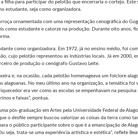
a filha para participar do pelotão que encerraria o cortejo. Este 
omo estudante, seja como organizadora.
carroça ornamentada com uma representação cenográfica do Gog
seis como estudante e catorze na produção. Durante oito anos, fi
orma.
tudante como organizadora. Em 1972, já no ensino médio, foi co
ão, cujo pelotão representou as indústrias locais. Já em 2000, 
arceiro de produção o cenógrafo Gustavo Leite.
ixeira e, na ocasião, cada pelotão homenageava um folclore alag
as alagoanas. No meu último ano na organização, a temática foi 
nriquecedor era ver como as escolas se empenhavam na pesquisa
inos e faixas”, pontua.
uma pós-graduação em Artes pela Universidade Federal de Alag
ue o desfile sempre buscou valorizar as coisas da terra como 
para o público participante sobre o que é a emancipação de Alag
seja, trata-se uma experiência artística e estética”, reflete Beat