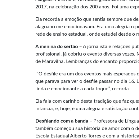
2017, na celebração dos 200 anos. Foi uma exper
Ela recorda a emoção que sentia sempre que desf
alagoano me emocionavam. Era uma alegria repr
rede de ensino estadual, onde estudei desde o m
A menina do sertão
– A jornalista e relações p
profissional, já cobriu o evento diversas vezes
de Maravilha. Lembranças do encanto proporcio
“O desfile era um dos eventos mais esperados d
que parava para ver o desfile passar no dia 16.
linda e emocionante a cada toque”, recorda.
Ela fala com carinho desta tradição que faz qu
infância, e, hoje, é uma alegria e satisfação cont
Desfilando com a banda
– Professora de Língua 
também começou sua história de amor com o des
Escola Estadual Alberto Torres e com a históri