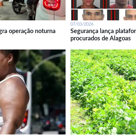
07/03/2026
gra operação noturna
Segurança lança platafor
procurados de Alagoas