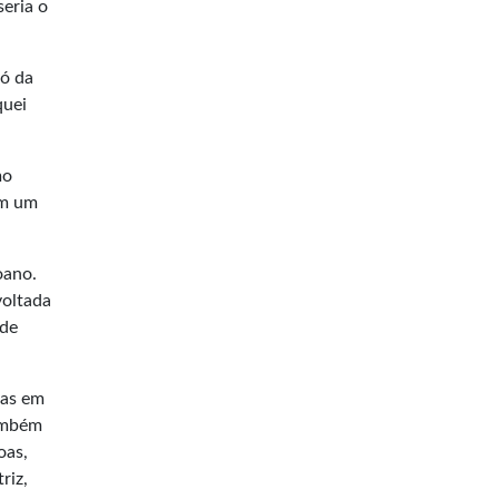
seria o
ó da
quei
mo
em um
oano.
voltada
 de
oas em
também
oas,
riz,