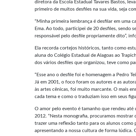
diretora da Escola Estadual Tavares Bastos, leva 
primeiro de muitos desfiles na sua vida, seja c
“Minha primeira lembrança é desfilar em uma 
Ema. Ao todo, participei de 20 desfiles, sendo 
responsável pelo desfile propriamente dito”, inf
Ela recorda cortejos históricos, tanto como es
aluna do Colégio Estadual de Alagoas ao Trapich
dos vários desfiles que organizou, teve como p
“Esse ano o desfile foi e homenagem a Pedro Te
Já em 2001, o foco foram os autores e as autor
às artes cênicas, foi muito marcante. O mais e
cada tema e como o traduziam isso em seus figur
O amor pelo evento é tamanho que rendeu até 
2012. “Nesta monografia, procuramos mostrar q
trazer uma reflexão tanto para os alunos como 
apresentando a nossa cultura de forma lúdica. Ou 