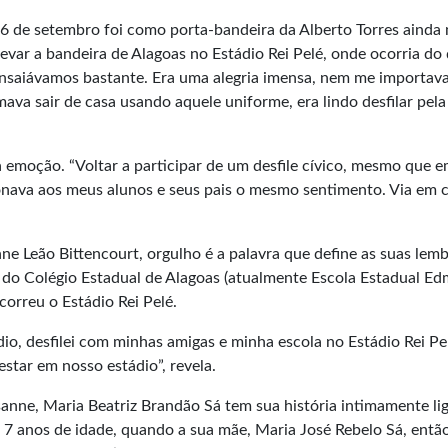
 16 de setembro foi como porta-bandeira da Alberto Torres ainda
var a bandeira de Alagoas no Estádio Rei Pelé, onde ocorria do d
nsaiávamos bastante. Era uma alegria imensa, nem me importav
a sair de casa usando aquele uniforme, era lindo desfilar pela 
 emoção. “Voltar a participar de um desfile cívico, mesmo que 
cionava aos meus alunos e seus pais o mesmo sentimento. Via em 
ne Leão Bittencourt, orgulho é a palavra que define as suas lem
 do Colégio Estadual de Alagoas (atualmente Escola Estadual Ed
orreu o Estádio Rei Pelé.
o, desfilei com minhas amigas e minha escola no Estádio Rei Pel
tar em nosso estádio”, revela.
anne, Maria Beatriz Brandão Sá tem sua história intimamente li
 7 anos de idade, quando a sua mãe, Maria José Rebelo Sá, entã