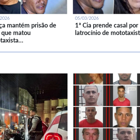
/2026
05/03/2026
iça mantém prisão de
1ª Cia prende casal por
l que matou
latrocínio de mototaxis
taxista…