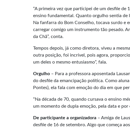
“A primeira vez que participei de um desfile de
ensino fundamental. Quanto orgulho sentia de le
Na fanfarra do Bom Conselho, tocava surdo e e
carregar comigo um instrumento tão pesado. Amav
da Chã”, conta.
Tempos depois, já como diretora, viveu a mesma
outra posição, foi incrível, pois agora, propor
um deles o mesmo entusiasmo”, fala.
Orgulho
– Para a professora aposentada Lausan
do desfile da emancipação política. Como aluna
Pontes), ela fala com emoção do dia em que perc
“Na década de 70, quando cursava o ensino médi
um momento de dupla emoção, pela data e por es
De participante a organizadora
– Amiga de Laus
desfile de 16 de setembro. Algo que começa aos