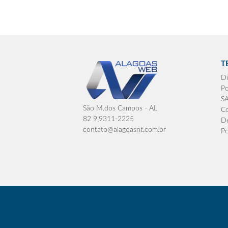
T
Di
Po
S
São M.dos Campos - AL
Co
82 9.9311-2225
De
contato@alagoasnt.com.br
Po