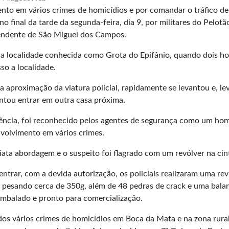
nto em vários crimes de homicídios e por comandar o tráfico de
 final da tarde da segunda-feira, dia 9, por militares do Pelotã
pendente de São Miguel dos Campos.
na localidade conhecida como Grota do Epifânio, quando dois h
so a localidade.
a aproximação da viatura policial, rapidamente se levantou e, l
tentou entrar em outra casa próxima.
rrência, foi reconhecido pelos agentes de segurança como um h
envolvimento em vários crimes.
ta abordagem e o suspeito foi flagrado com um revólver na cin
trar, com a devida autorização, os policiais realizaram uma rev
pesando cerca de 350g, além de 48 pedras de crack e uma bala
embalado e pronto para comercialização.
ídos vários crimes de homicídios em Boca da Mata e na zona rura