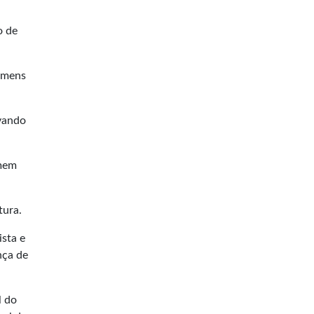
o de
omens
evando
omem
tura.
ista e
nça de
l do