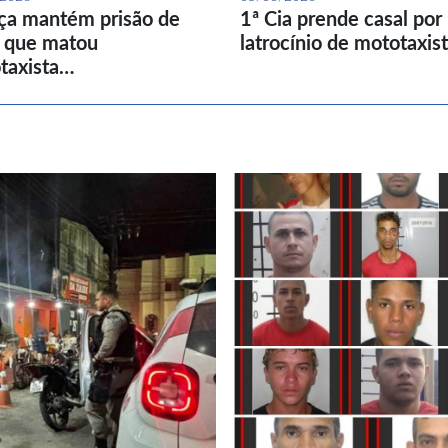
iça mantém prisão de
1ª Cia prende casal por
l que matou
latrocínio de mototaxis
taxista…