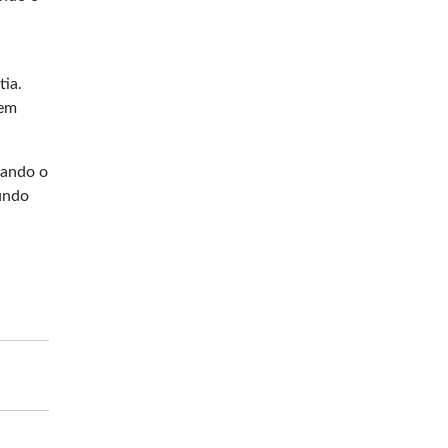
tia.
 em
zando o
undo