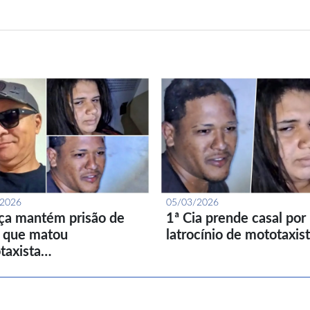
/2026
05/03/2026
iça mantém prisão de
1ª Cia prende casal por
l que matou
latrocínio de mototaxis
taxista…