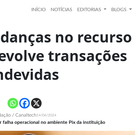
INÍCIO
NOTÍCIAS
EDITORIAS
BLOGS
udanças no recurso
evolve transações
ndevidas
ação / Canaltech
14/06/2024
falha operacional no ambiente Pix da instituição