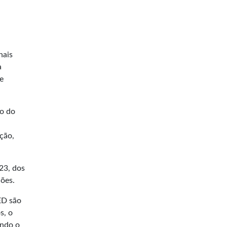
nais
a
e
do do
ção,
23, dos
ções.
ED são
s, o
ando o