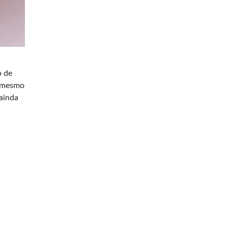
o de
E mesmo
ainda