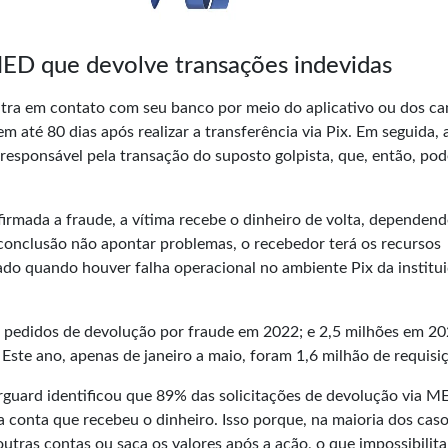
MED que devolve transações indevidas
tra em contato com seu banco por meio do aplicativo ou dos ca
em até 80 dias após realizar a transferência via Pix. Em seguida, 
 responsável pela transação do suposto golpista, que, então, pod
nfirmada a fraude, a vítima recebe o dinheiro de volta, dependen
 conclusão não apontar problemas, o recebedor terá os recursos
o quando houver falha operacional no ambiente Pix da institui
pedidos de devolução por fraude em 2022; e 2,5 milhões em 20
ste ano, apenas de janeiro a maio, foram 1,6 milhão de requisi
erguard identificou que 89% das solicitações de devolução via M
a conta que recebeu o dinheiro. Isso porque, na maioria dos caso
outras contas ou saca os valores após a ação, o que impossibilit