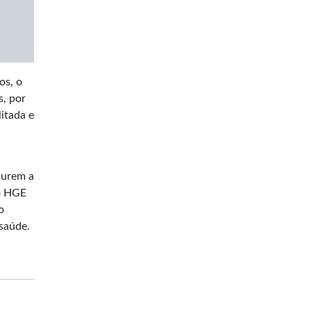
os, o
s, por
itada e
curem a
 o HGE
o
 saúde.