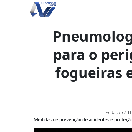
Pneumologi
para o per
fogueiras e
Redação / T
Medidas de prevenção de acidentes e proteção