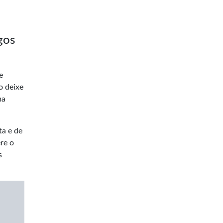
gos
e
o deixe
ma
ta e de
ere o
s