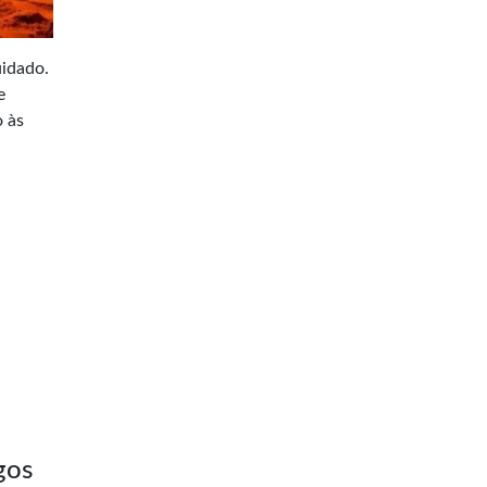
uidado.
e
o às
gos