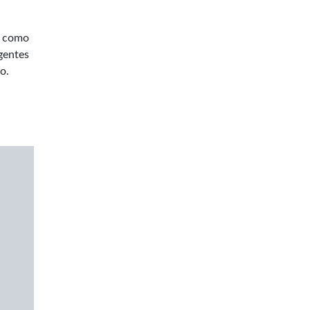
, como
gentes
o.