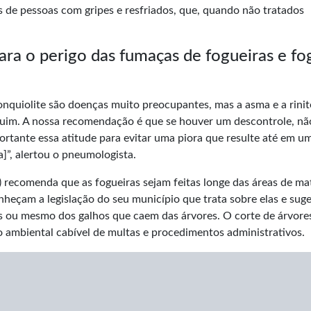
 de pessoas com gripes e resfriados, que, quando não tratados
ra o perigo das fumaças de fogueiras e fo
quiolite são doenças muito preocupantes, mas a asma e a rinit
uim. A nossa recomendação é que se houver um descontrole, nã
rtante essa atitude para evitar uma piora que resulte até em u
]”, alertou o pneumologista.
 recomenda que as fogueiras sejam feitas longe das áreas de ma
onheçam a legislação do seu município que trata sobre elas e sug
s ou mesmo dos galhos que caem das árvores. O corte de árvore
o ambiental cabível de multas e procedimentos administrativos.