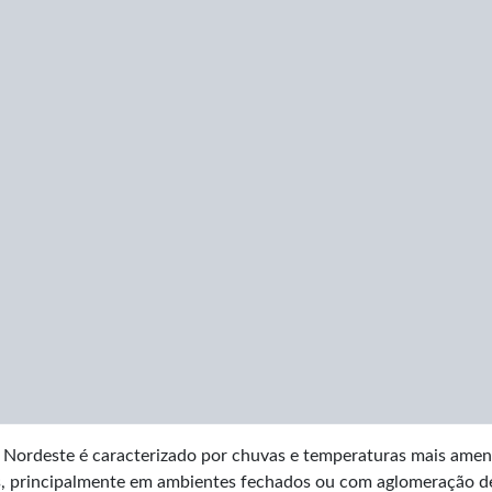
 Nordeste é caracterizado por chuvas e temperaturas mais amen
us, principalmente em ambientes fechados ou com aglomeração d