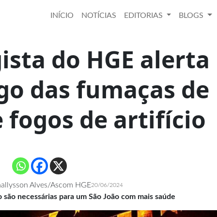
INÍCIO
NOTÍCIAS
EDITORIAS
BLOGS
sta do HGE alerta
igo das fumaças de
 fogos de artifício
hallysson Alves/Ascom HGE
20/06/2024
 são necessárias para um São João com mais saúde