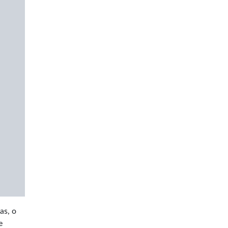
as, o
e