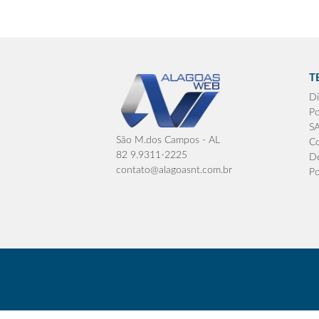
T
Di
Po
S
São M.dos Campos - AL
Co
82 9.9311-2225
De
contato@alagoasnt.com.br
Po