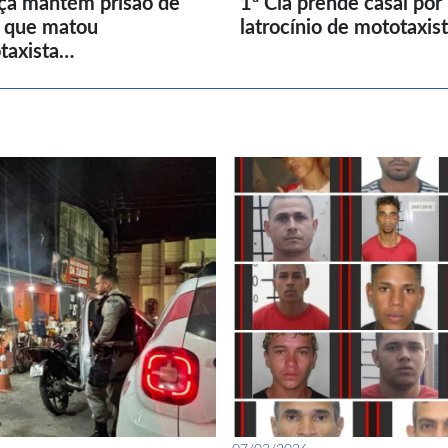
iça mantém prisão de
1ª Cia prende casal por
l que matou
latrocínio de mototaxis
taxista…