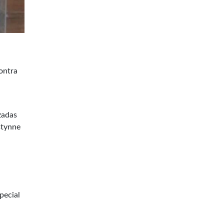
ontra
zadas
stynne
pecial