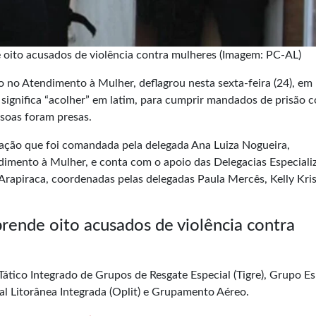
de oito acusados de violência contra mulheres (Imagem: PC-AL)
o no Atendimento à Mulher, deflagrou nesta sexta-feira (24), em
ignifica “acolher” em latim, para cumprir mandados de prisão c
ssoas foram presas.
 ação que foi comandada pela delegada Ana Luiza Nogueira,
imento à Mulher, e conta com o apoio das Delegacias Especiali
Arapiraca, coordenadas pelas delegadas Paula Mercês, Kelly Kri
 prende oito acusados de violência contra
ático Integrado de Grupos de Resgate Especial (Tigre), Grupo Es
al Litorânea Integrada (Oplit) e Grupamento Aéreo.