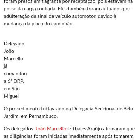
foram presos em flagrante por receptação, pois estavam na
posse da carga roubada. Eles também foram autuados por
adulteração de sinal de veículo automotor, devido à
mudança da placa do caminhão.
Delegado
João
Marcello
já
comandou
a 6ª DRP,
em Sâo
Miguel
O procedimento foi lavrado na Delegacia Seccional de Belo
Jardim, em Pernambuco.
Os delegados
João Marcello
e Thales Araújo afirmaram que
as diligências foram iniciadas imediatamente após tomarem