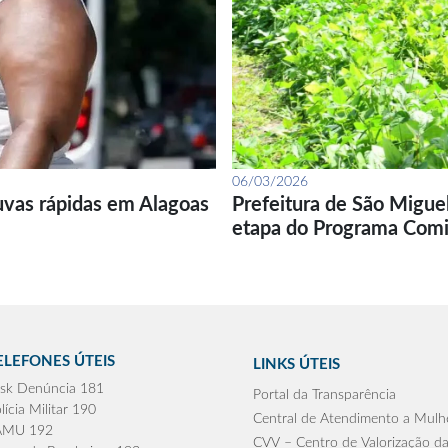
06/03/2026
uvas rápidas em Alagoas
Prefeitura de São Migue
etapa do Programa Com
ELEFONES ÚTEIS
LINKS ÚTEIS
sk Denúncia 181
Portal da Transparência
lícia Militar 190
Central de Atendimento a Mulh
AMU 192
CVV – Centro de Valorização da