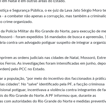
al em Natal e em outras áreas do Estado.
ustiça e Segurança Pública, o ex-juiz da Lava Jato Sérgio Moro t
sta - a combater não apenas a corrupção, mas também a criminali
do crime organizado.
da Polícia Militar do Rio Grande do Norte, para execução de m
 Mossoró - foram expedidos 16 mandados de busca e apreensão, 
ária contra um advogado potiguar suspeito de integrar a organi
prirem as ordens judiciais nas cidades de Natal, Mossoró, Extr
s Ferros. As investigações foram intensificadas em junho, depo
(ordem) pelo PCC no Estado.
ar a população, "por meio do incentivo dos faccionados à prátic
as cidades". No "salve" identificado pela PF, a facção criminosa
ional potiguar, incentivava a violência contra integrantes de f
iais do Rio Grande do Norte. A PF informou que, durante as
as com autoridades do Rio Grande do Norte e medidas preventi