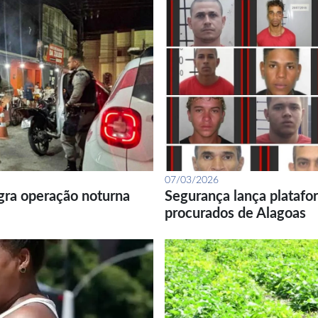
07/03/2026
gra operação noturna
Segurança lança platafor
procurados de Alagoas