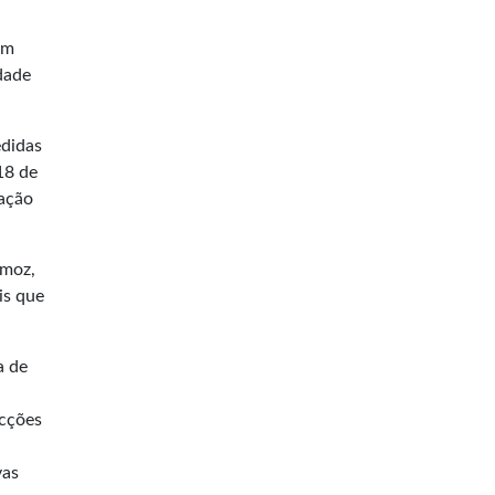
em
dade
edidas
18 de
zação
emoz,
is que
a de
acções
vas