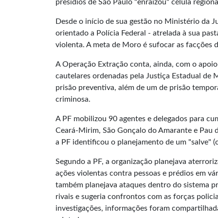
presídios de São Paulo "enraizou" célula region
Desde o início de sua gestão no Ministério da J
orientado a Polícia Federal - atrelada à sua pa
violenta. A meta de Moro é sufocar as facções 
A Operação Extração conta, ainda, com o apoio 
cautelares ordenadas pela Justiça Estadual de
prisão preventiva, além de um de prisão tempor
criminosa.
A PF mobilizou 90 agentes e delegados para cum
Ceará-Mirim, São Gonçalo do Amarante e Pau do
a PF identificou o planejamento de um "salve" 
Segundo a PF, a organização planejava aterroriz
ações violentas contra pessoas e prédios em vári
também planejava ataques dentro do sistema pris
rivais e sugeria confrontos com as forças polic
investigações, informações foram compartilhad