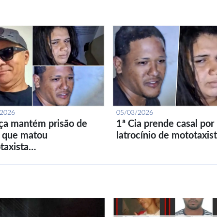
/2026
05/03/2026
iça mantém prisão de
1ª Cia prende casal por
l que matou
latrocínio de mototaxis
taxista…