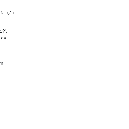
 facção
19".
 da
em