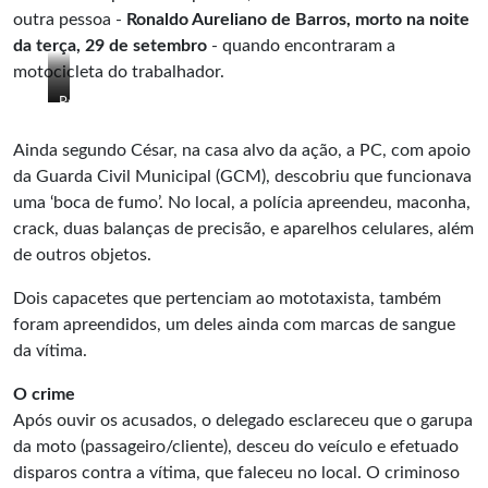
outra pessoa -
Ronaldo Aureliano de Barros, morto na noite
da terça, 29 de setembro
- quando encontraram a
motocicleta do trabalhador.
José
Ronaldo
Adão
Aureliano
Gomes
de
Ainda segundo César, na casa alvo da ação, a PC, com apoio
dos
Barros
da Guarda Civil Municipal (GCM), descobriu que funcionava
Santos,
uma ‘boca de fumo’. No local, a polícia apreendeu, maconha,
popular
crack, duas balanças de precisão, e aparelhos celulares, além
‘José
Dão’
de outros objetos.
Dois capacetes que pertenciam ao mototaxista, também
foram apreendidos, um deles ainda com marcas de sangue
da vítima.
O crime
Após ouvir os acusados, o delegado esclareceu que o garupa
da moto (passageiro/cliente), desceu do veículo e efetuado
disparos contra a vítima, que faleceu no local. O criminoso