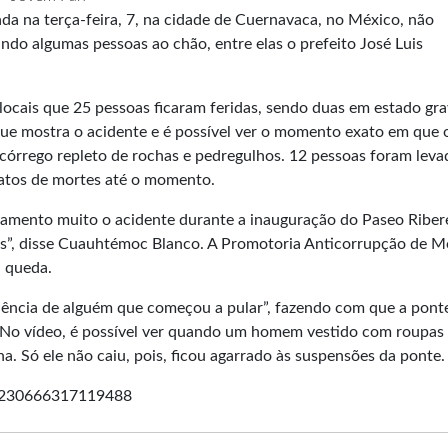
a na terça-feira, 7, na cidade de Cuernavaca, no México, não
ndo algumas pessoas ao chão, entre elas o prefeito José Luis
locais que 25 pessoas ficaram feridas, sendo duas em estado gra
que mostra o acidente e é possível ver o momento exato em que 
córrego repleto de rochas e pedregulhos. 12 pessoas foram leva
latos de mortes até o momento.
Lamento muito o acidente durante a inauguração do Paseo Riber
es”, disse Cuauhtémoc Blanco. A Promotoria Anticorrupção de M
a queda.
udência de alguém que começou a pular”, fazendo com que a pont
o. No vídeo, é possível ver quando um homem vestido com roupas
. Só ele não caiu, pois, ficou agarrado às suspensões da ponte.
34230666317119488