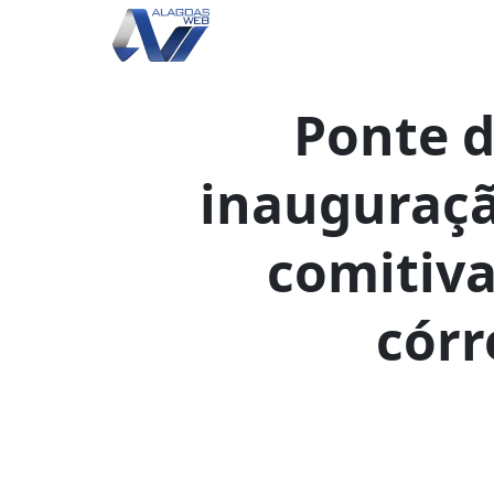
Ponte 
inauguração
comitiva
córr