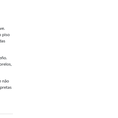
ve.
o piso
das
eño.
orelos,
e não
 pretas