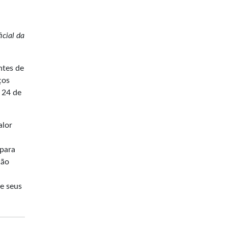
icial da
ntes de
ços
 24 de
alor
 para
ção
e seus