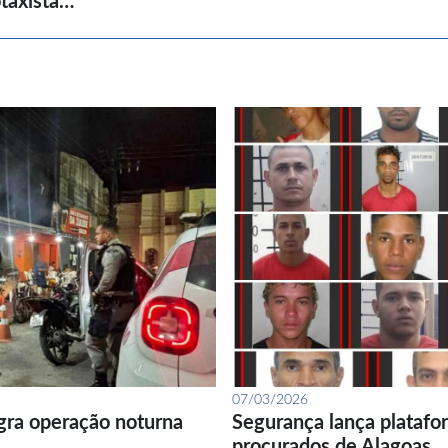
taxista…
07/03/2026
gra operação noturna
Segurança lança platafor
procurados de Alagoas