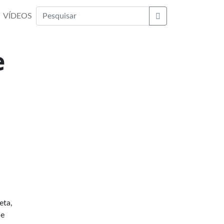
VÍDEOS
Buscar
e
eta,
de